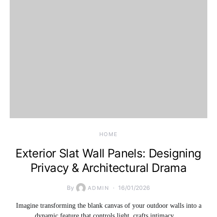
HOME
Exterior Slat Wall Panels: Designing
Privacy & Architectural Drama
By
16/01/2026
ADMIN
Imagine transforming the blank canvas of your outdoor walls into a
dynamic feature that controls light, crafts intimacy,…