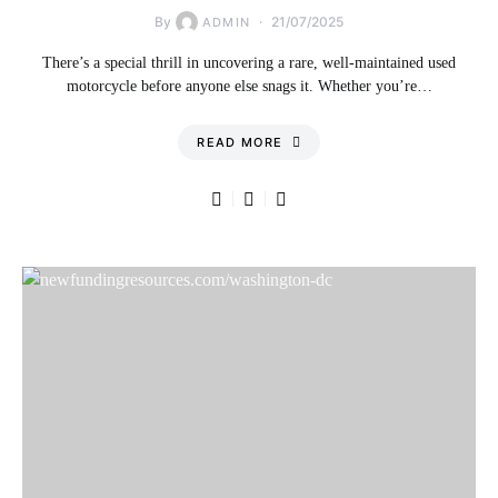
By
21/07/2025
ADMIN
There’s a special thrill in uncovering a rare, well-maintained used
motorcycle before anyone else snags it. Whether you’re…
READ MORE