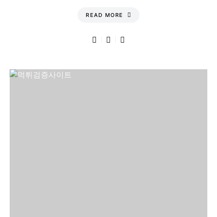
READ MORE