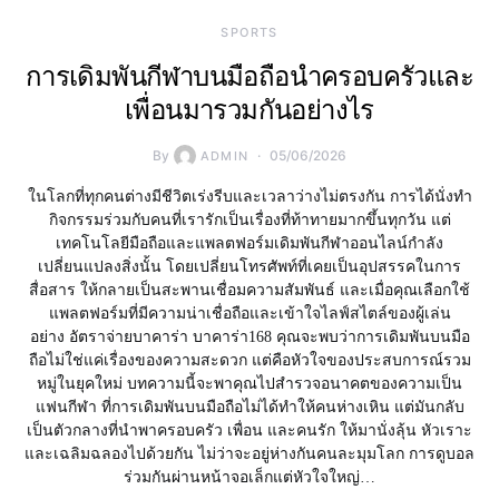
SPORTS
การเดิมพันกีฬาบนมือถือนำครอบครัวและ
เพื่อนมารวมกันอย่างไร
By
05/06/2026
ADMIN
ในโลกที่ทุกคนต่างมีชีวิตเร่งรีบและเวลาว่างไม่ตรงกัน การได้นั่งทำ
กิจกรรมร่วมกับคนที่เรารักเป็นเรื่องที่ท้าทายมากขึ้นทุกวัน แต่
เทคโนโลยีมือถือและแพลตฟอร์มเดิมพันกีฬาออนไลน์กำลัง
เปลี่ยนแปลงสิ่งนั้น โดยเปลี่ยนโทรศัพท์ที่เคยเป็นอุปสรรคในการ
สื่อสาร ให้กลายเป็นสะพานเชื่อมความสัมพันธ์ และเมื่อคุณเลือกใช้
แพลตฟอร์มที่มีความน่าเชื่อถือและเข้าใจไลฟ์สไตล์ของผู้เล่น
อย่าง อัตราจ่ายบาคาร่า บาคาร่า168 คุณจะพบว่าการเดิมพันบนมือ
ถือไม่ใช่แค่เรื่องของความสะดวก แต่คือหัวใจของประสบการณ์รวม
หมู่ในยุคใหม่ บทความนี้จะพาคุณไปสำรวจอนาคตของความเป็น
แฟนกีฬา ที่การเดิมพันบนมือถือไม่ได้ทำให้คนห่างเหิน แต่มันกลับ
เป็นตัวกลางที่นำพาครอบครัว เพื่อน และคนรัก ให้มานั่งลุ้น หัวเราะ
และเฉลิมฉลองไปด้วยกัน ไม่ว่าจะอยู่ห่างกันคนละมุมโลก การดูบอล
ร่วมกันผ่านหน้าจอเล็กแต่หัวใจใหญ่…