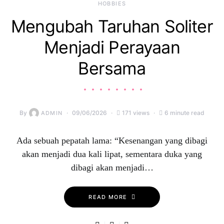
HOBBIES
Mengubah Taruhan Soliter
Menjadi Perayaan
Bersama
By
09/06/2026
171 views
6 minute read
ADMIN
Ada sebuah pepatah lama: “Kesenangan yang dibagi
akan menjadi dua kali lipat, sementara duka yang
dibagi akan menjadi…
READ MORE