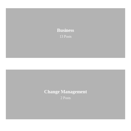
Business
13
Posts
Change Management
2
Posts