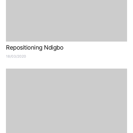
Repositioning Ndigbo
18/03/2020