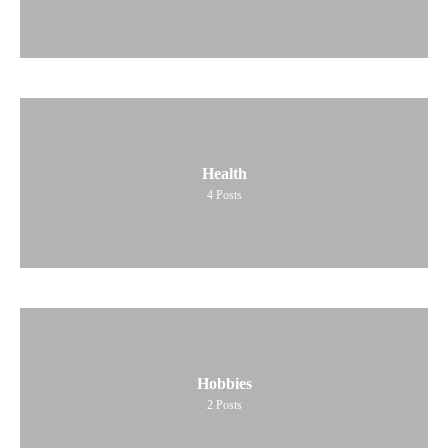
Health
4
Posts
Hobbies
2
Posts