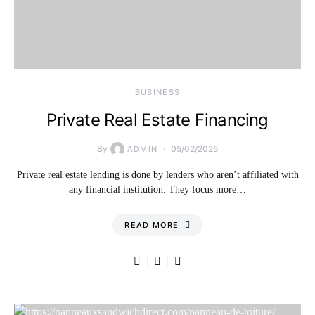
BUSINESS
Private Real Estate Financing
By
05/02/2025
ADMIN
Private real estate lending is done by lenders who aren’t affiliated with
any financial institution. They focus more…
READ MORE