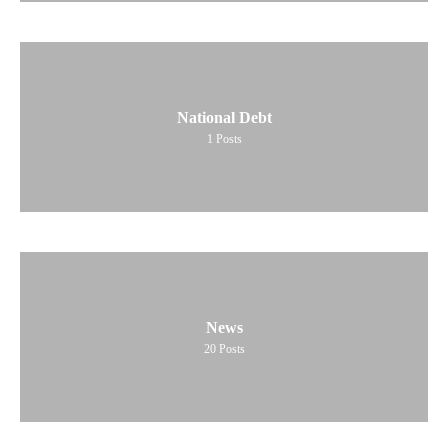
National Debt
1
Posts
News
20
Posts