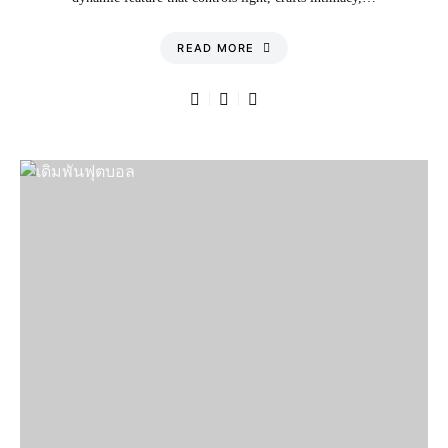
READ MORE