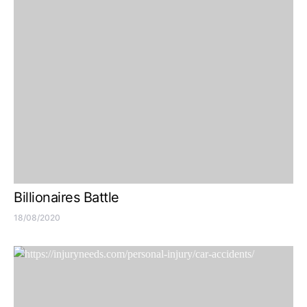
Billionaires Battle
18/08/2020